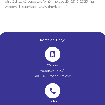
přijatých žáků bude zveřejněn nejpozději 23. 6. 2025 na
webových stránkách www.dmhk.cz, […]
Číst více »
Kontaktní údaje
Adresa
Vocelova 1469/5
500 02 Hradec Králové
Telefon