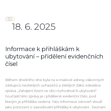
Přeskočit
na
obsah
18. 6. 2025
Informace k přihláškám k
Informace
k
ubytování – přidělení evidenčních
přihláškám
čísel
k
ubytování
Nezařazené
/
kajzr
–
Během dnešního dne byla na e-mailové adresy zákonných
přidělení
zástupců nezletilých uchazečů a zletilých žáků odeslána
evidenčních
zpráva „Zahájení řízení ve věci rozhodnutí k ubytování“.
čísel
Součástí této zprávy je i přidělené evidenční číslo, pod
kterým je přihláška vedena. Tato informace zároveň slouží
jako potvrzení o zaevidování přihlášky k ubytování. Seznam